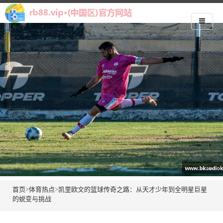
首页
>
体育热点
>
凯里欧文的篮球传奇之路：从天才少年到全明星巨星
的蜕变与挑战