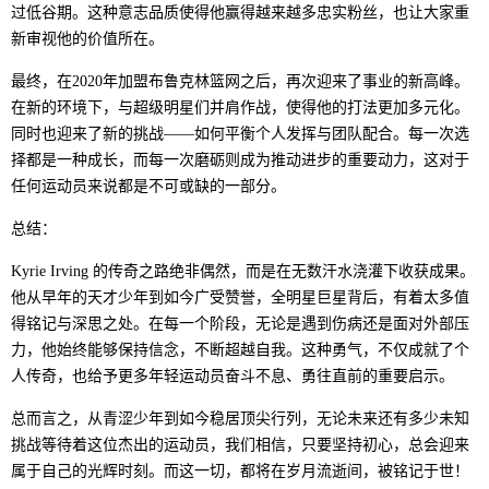
过低谷期。这种意志品质使得他赢得越来越多忠实粉丝，也让大家重
新审视他的价值所在。
最终，在2020年加盟布鲁克林篮网之后，再次迎来了事业的新高峰。
在新的环境下，与超级明星们并肩作战，使得他的打法更加多元化。
同时也迎来了新的挑战——如何平衡个人发挥与团队配合。每一次选
择都是一种成长，而每一次磨砺则成为推动进步的重要动力，这对于
任何运动员来说都是不可或缺的一部分。
总结：
Kyrie Irving 的传奇之路绝非偶然，而是在无数汗水浇灌下收获成果。
他从早年的天才少年到如今广受赞誉，全明星巨星背后，有着太多值
得铭记与深思之处。在每一个阶段，无论是遇到伤病还是面对外部压
力，他始终能够保持信念，不断超越自我。这种勇气，不仅成就了个
人传奇，也给予更多年轻运动员奋斗不息、勇往直前的重要启示。
总而言之，从青涩少年到如今稳居顶尖行列，无论未来还有多少未知
挑战等待着这位杰出的运动员，我们相信，只要坚持初心，总会迎来
属于自己的光辉时刻。而这一切，都将在岁月流逝间，被铭记于世！